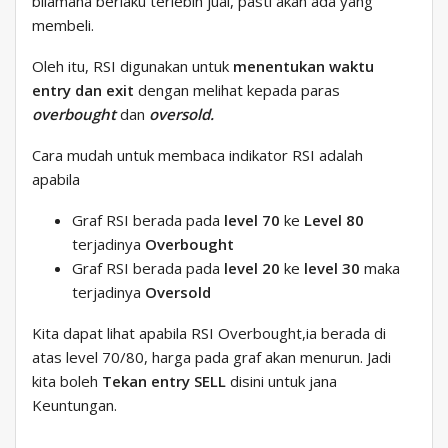
bilamana berlaku terlebih jual, pasti akan ada yang
membeli.
Oleh itu, RSI digunakan untuk
menentukan waktu
entry dan exit
dengan melihat kepada paras
overbought
dan
oversold.
Cara mudah untuk membaca indikator RSI adalah
apabila
Graf RSI berada pada
level 70
ke
Level 80
terjadinya
Overbought
Graf RSI berada pada
level 20
ke
level 30
maka
terjadinya
Oversold
Kita dapat lihat apabila RSI Overbought,ia berada di
atas level 70/80, harga pada graf akan menurun. Jadi
kita boleh
Tekan entry SELL
disini untuk jana
Keuntungan.