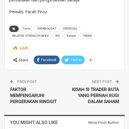
Penulis: Farah Firoz
Forex
OVERBOUGHT
OVERSOLD
RELATIVE STRENGTH INDEX
RSI
Saham
TREND
1,225
Share
Facebook
Twitter
PREV POST
NEXT POST
FAKTOR
KISAH SI TRADER BUTA
MEMPENGARUHI
YANG PERNAH RUGI
PERGERAKAN RINGGIT
DALAM SAHAM
YOU MIGHT ALSO LIKE
More From Author