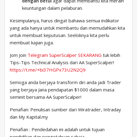
dengan betul
agar dapat membantu kita meraih
keuntungan dalam pelaburan.
Kesimpulanya, harus dingat bahawa semua indikator
yang ada hanya untuk membantu dan memudahkan kita
untuk membuat keputusan. Seeloknya kita perlu
membuat kajian juga.
Jom Join
Telegram SuperScalper SEKARANG
tuk lebih
Tips-Tips Technical Analysis dari AA SuperScalper!
https://t.me/+bi37HGPx73U2N2Q9
Semoga anda berjaya transform diri anda jadi Trader
yang berjaya Jana pendapatan $1000 dalam masa
seminit bersama AA SuperScalper!
Penafian: Penulisan sumber dari Wiratrader, Intraday
dan My Kapital.my
Penafian : Pendedahan ini adalah untuk tujuan
pendidikan dan pengetahuan sahaja