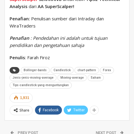
Analysis
dari
AA SuperScalper!
Penafian:
Penulisan sumber dari Intraday dan
WiraTraders
Penafian
: Pendedahan ini adalah untuk tujuan
pendidikan dan pengetahuan sahaja
Penulis
: Farah Firoz
Bollinger-bands
Candlestick
chart-pattern
Forex
Jenis-jenis-moving-average
Moving-average
Saham
Tips-candlestick-yang-menguntungkan
1,931
Share
Facebook
Twitter
PREV POST
NEXT POST