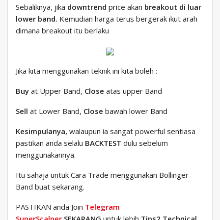
Sebaliknya, jika
downtrend
price akan
breakout di luar
lower band.
Kemudian harga terus bergerak ikut arah
dimana breakout itu berlaku
Jika kita menggunakan teknik ini kita boleh :
Buy
at Upper Band,
Close
atas upper Band
Sell
at Lower Band,
Close
bawah lower Band
Kesimpulanya,
walaupun ia sangat powerful sentiasa
pastikan anda selalu
BACKTEST
dulu sebelum
menggunakannya.
Itu sahaja untuk Cara Trade menggunakan Bollinger
Band buat sekarang.
PASTIKAN anda Join
Telegram
SuperScalper
SEKARANG
untuk lebih
Tips2 Technical