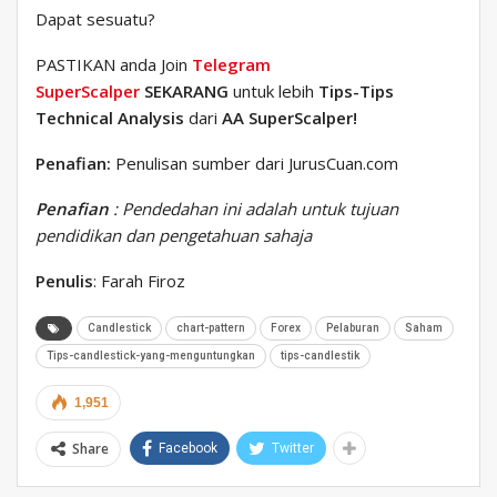
Dapat sesuatu?
PASTIKAN anda Join
Telegram
SuperScalper
SEKARANG
untuk lebih
Tips-Tips
Technical Analysis
dari
AA SuperScalper!
Penafian:
Penulisan sumber dari JurusCuan.com
Penafian
: Pendedahan ini adalah untuk tujuan
pendidikan dan pengetahuan sahaja
Penulis
: Farah Firoz
Candlestick
chart-pattern
Forex
Pelaburan
Saham
Tips-candlestick-yang-menguntungkan
tips-candlestik
1,951
Share
Facebook
Twitter