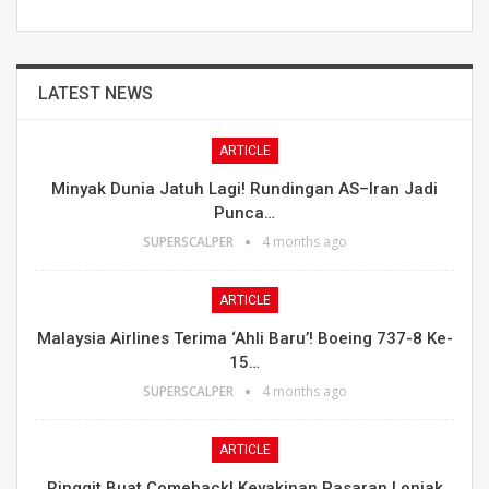
LATEST NEWS
ARTICLE
Minyak Dunia Jatuh Lagi! Rundingan AS–Iran Jadi
Punca…
SUPERSCALPER
4 months ago
ARTICLE
Malaysia Airlines Terima ‘Ahli Baru’! Boeing 737-8 Ke-
15…
SUPERSCALPER
4 months ago
ARTICLE
Ringgit Buat Comeback! Keyakinan Pasaran Lonjak