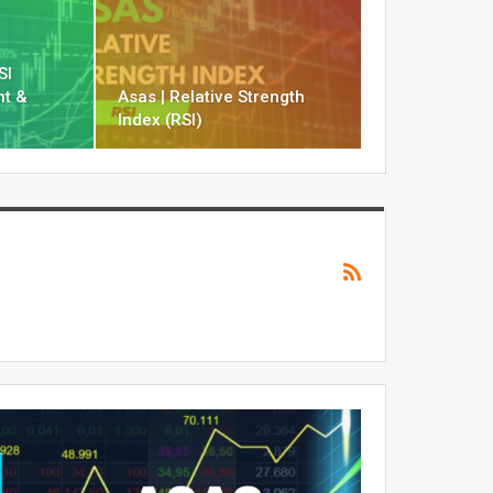
SI
ht &
Asas | Relative Strength
Index (RSI)