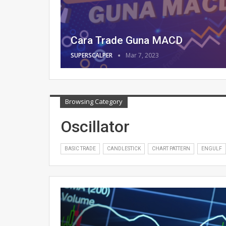
Cara Trade Guna MACD
SUPERSCALPER
Mar 7, 2023
Browsing Category
Oscillator
BASIC TRADE
CANDLESTICK
CHART PATTERN
ENGULF