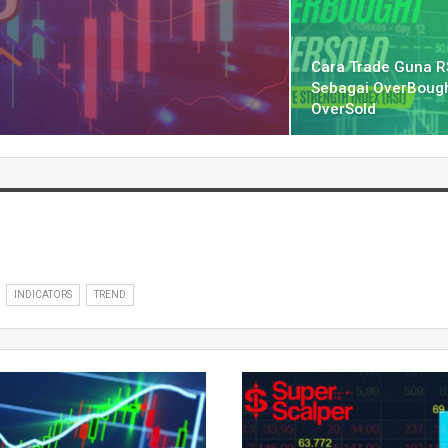
Cara Trade Guna R
Sebagai OverBoug
OverSold
INDICATORS
TREND