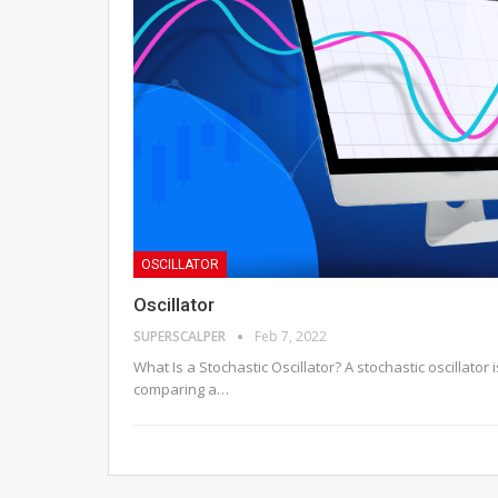
OSCILLATOR
Oscillator
SUPERSCALPER
Feb 7, 2022
What Is a Stochastic Oscillator?
A stochastic oscillator
comparing a
…