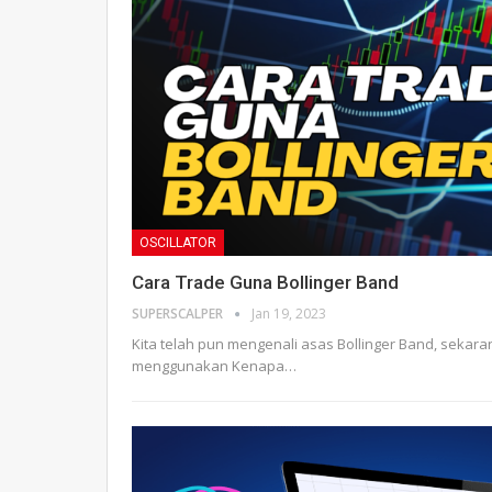
OSCILLATOR
Cara Trade Guna Bollinger Band
SUPERSCALPER
Jan 19, 2023
Kita telah pun mengenali asas Bollinger Band, sekaran
menggunakan
Kenapa
…