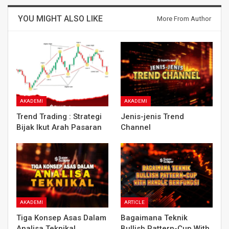
YOU MIGHT ALSO LIKE
More From Author
AKADEMI
AKADEMI
Trend Trading : Strategi
Jenis-jenis Trend
Bijak Ikut Arah Pasaran
Channel
AKADEMI
ARTICLE
Tiga Konsep Asas Dalam
Bagaimana Teknik
Analisa Teknikal
Bullish Pattern-Cup With