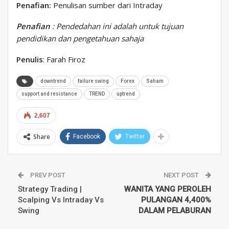
Penafian:
Penulisan sumber dari Intraday
Penafian
: Pendedahan ini adalah untuk tujuan
pendidikan dan pengetahuan sahaja
Penulis
: Farah Firoz
downtrend
failure swing
Forex
Saham
support and resistance
TREND
uptrend
2,607
Share
Facebook
Twitter
PREV POST
NEXT POST
Strategy Trading |
WANITA YANG PEROLEH
Scalping Vs Intraday Vs
PULANGAN 4,400%
Swing
DALAM PELABURAN