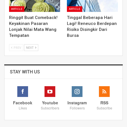
ARTICLE
ARTICLE
Ringgit Buat Comeback!
Tinggal Beberapa Hari
Keyakinan Pasaran
Lagi! Reneuco Berdepan
Lonjak Nilai Mata Wang
Risiko Disingkir Dari
Tempatan
Bursa
PREV
NEXT
STAY WITH US
Facebook
Youtube
Instagram
RSS
Likes
Subscribers
Followers
Subscribe