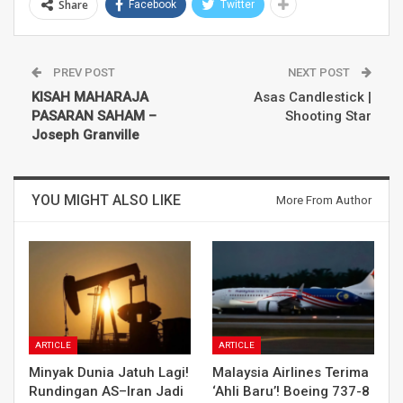
Share
Facebook
Twitter
PREV POST
NEXT POST
KISAH MAHARAJA
Asas Candlestick |
PASARAN SAHAM –
Shooting Star
Joseph Granville
YOU MIGHT ALSO LIKE
More From Author
ARTICLE
ARTICLE
Minyak Dunia Jatuh Lagi!
Malaysia Airlines Terima
Rundingan AS–Iran Jadi
‘Ahli Baru’! Boeing 737-8