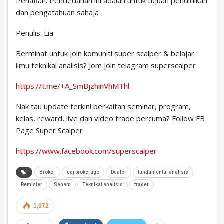
Penafian: Pendedahan ini adalah untuk tujuan pendidikan
dan pengatahuan sahaja
Penulis: Lia
Berminat untuk join komuniti super scalper & belajar
ilmu teknikal analisis? Jom join telagram superscalper
https://t.me/+A_SmBjzhinVhMThl
Nak tau update terkini berkaitan seminar, program,
kelas, reward, live dan video trade percuma? Follow FB
Page Super Scalper
https://www.facebook.com/superscalper
Broker
caj brokerage
Dealer
fundamental analisis
Remisier
Saham
Teknikal analisis
trader
1,072