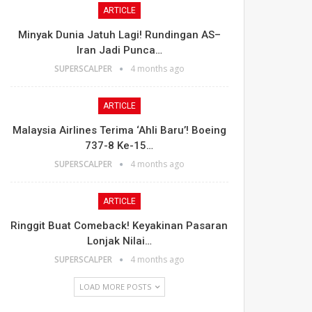
ARTICLE
Minyak Dunia Jatuh Lagi! Rundingan AS–
Iran Jadi Punca…
SUPERSCALPER
4 months ago
ARTICLE
Malaysia Airlines Terima ‘Ahli Baru’! Boeing
737-8 Ke-15…
SUPERSCALPER
4 months ago
ARTICLE
Ringgit Buat Comeback! Keyakinan Pasaran
Lonjak Nilai…
SUPERSCALPER
4 months ago
LOAD MORE POSTS