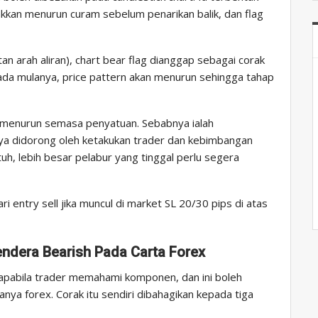
rakkan menurun curam sebelum penarikan balik, dan flag
n arah aliran), chart bear flag dianggap sebagai corak
 Pada mulanya, price pattern akan menurun sehingga tahap
lu menurun semasa penyatuan. Sebabnya ialah
a didorong oleh ketakukan trader dan kebimbangan
uh, lebih besar pelabur yang tinggal perlu segera
ri entry sell jika muncul di market SL 20/30 pips di atas
ndera Bearish Pada Carta Forex
apabila trader memahami komponen, dan ini boleh
ya forex. Corak itu sendiri dibahagikan kepada tiga