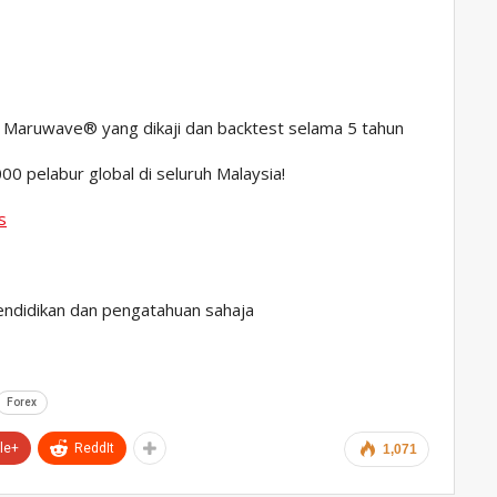
l Maruwave®️ yang dikaji dan backtest selama 5 tahun
0 pelabur global di seluruh Malaysia!
s
pendidikan dan pengatahuan sahaja
Forex
le+
ReddIt
1,071