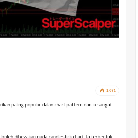
1,071
rikan paling popular dalan chart pattern dan ia sangat
a boleh dibezakan pada candlestick chart. Ia terbentuk