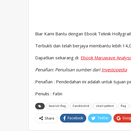
Biar Kami Bantu dengan Ebook Teknik Hollygrai
Terbukti dan telah berjaya membantu lebih 14,00
Dapatkan sekarang di
Ebook Maruwave Analysi
Penafian:
Penulisan sumber dari
Investopedia
Penafian : Pendedahan ini adalah untuk tujuan 
Penulis : Fatin
bearish-flag
Candlestick
chart-pattern
flag
Share
Facebook
Twitter
Goog