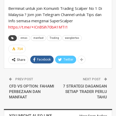
Berminat untuk join Komuniti Trading Scalper No 1 Di
Malaysia ? Jom join Telegram Channel untuk Tips dan
Info semasa mengenai SuperScalper
https://t.me/+ICnBSih70bA1MTI1
emas
manfaat
Trading
wangkertas
714
Share
Facebook
Twitter
PREV POST
NEXT POST
CFD VS OPTION: FAHAMI
7 STRATEGI DAGANGAN
PERBEZAAN DAN
SETIAP TRADER PERLU
MANFAAT
TAHU
YOU MIGHT ALSO LIKE
More From Author