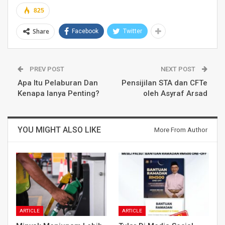
825
Share
Facebook
Twitter
PREV POST
NEXT POST
Apa Itu Pelaburan Dan
Pensijilan STA dan CFTe
Kenapa Ianya Penting?
oleh Asyraf Arsad
YOU MIGHT ALSO LIKE
More From Author
ARTICLE
ARTICLE