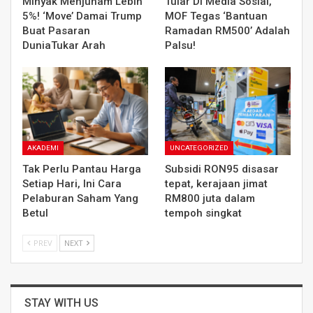
Minyak Menjunam Lebih
Tular Di Media Sosial,
5%! ‘Move’ Damai Trump
MOF Tegas ‘Bantuan
Buat Pasaran
Ramadan RM500’ Adalah
DuniaTukar Arah
Palsu!
AKADEMI
UNCATEGORIZED
Tak Perlu Pantau Harga
Subsidi RON95 disasar
Setiap Hari, Ini Cara
tepat, kerajaan jimat
Pelaburan Saham Yang
RM800 juta dalam
Betul
tempoh singkat
PREV
NEXT
STAY WITH US