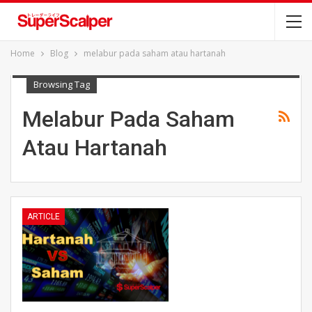
Home
Blog
melabur pada saham atau hartanah
Browsing Tag
Melabur Pada Saham
Atau Hartanah
ARTICLE