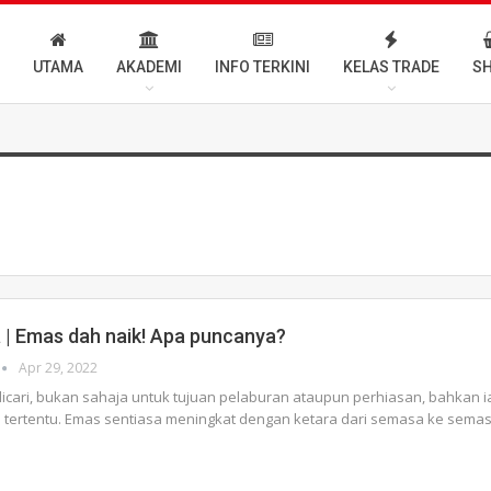
UTAMA
AKADEMI
INFO TERKINI
KELAS TRADE
S
 | Emas dah naik! Apa puncanya?
Apr 29, 2022
 dicari, bukan sahaja untuk tujuan pelaburan ataupun perhiasan, bahkan 
 tertentu. Emas sentiasa meningkat dengan ketara dari semasa ke sema