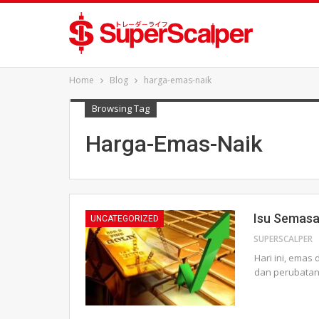
Home
Blog
harga-emas-naik
Browsing Tag
Harga-Emas-Naik
Isu Semasa
UNCATEGORIZED
SUPERSCALPER
Hari ini, emas
dan perubatan