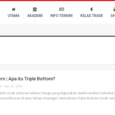
UTAMA
AKADEMI
INFO TERKINI
KELAS TRADE
S
rn | Apa itu Triple Bottom?
Apr 25, 2022
ialah corak carta kenaikkan harga yang digunakan dalam analisis teknikal
 penembusan di atas tahap rintangan.
Memahami Triple Bottom
Corak cart