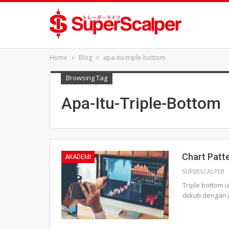
Home
Blog
apa-itu-triple-bottom
Browsing Tag
Apa-Itu-Triple-Bottom
Chart Patte
AKADEMI
SUPERSCALPER
Triple bottom 
diikuti dengan