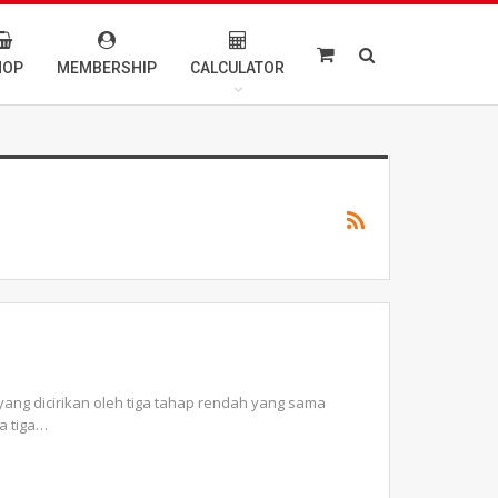
HOP
MEMBERSHIP
CALCULATOR
 yang dicirikan oleh tiga tahap rendah yang sama
a tiga
…