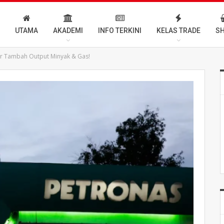
UTAMA
AKADEMI
INFO TERKINI
KELAS TRADE
S
r Tambah Output Minyak & Gas!