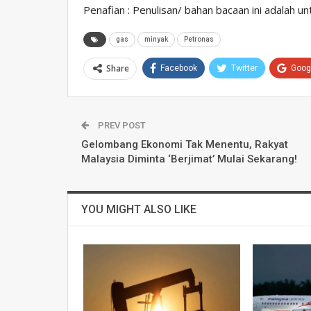
Penafian : Penulisan/ bahan bacaan ini adalah u
gas
minyak
Petronas
Share
Facebook
Twitter
Goog
PREV POST
Gelombang Ekonomi Tak Menentu, Rakyat
Malaysia Diminta ‘Berjimat’ Mulai Sekarang!
YOU MIGHT ALSO LIKE