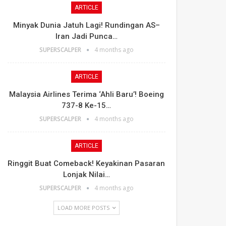
ARTICLE
Minyak Dunia Jatuh Lagi! Rundingan AS–
Iran Jadi Punca…
SUPERSCALPER
4 months ago
ARTICLE
Malaysia Airlines Terima ‘Ahli Baru’! Boeing
737-8 Ke-15…
SUPERSCALPER
4 months ago
ARTICLE
Ringgit Buat Comeback! Keyakinan Pasaran
Lonjak Nilai…
SUPERSCALPER
4 months ago
LOAD MORE POSTS