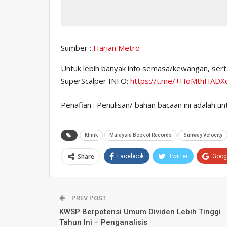
Sumber :
Harian Metro
Untuk lebih banyak info semasa/kewangan, sertai
SuperScalper INFO:
https://t.me/+HoMthHAD
Penafian : Penulisan/ bahan bacaan ini adalah u
Klinik
Malaysia Book of Records
Sunway Velocity
Share
Facebook
Twitter
Goog
PREV POST
KWSP Berpotensi Umum Dividen Lebih Tinggi
Tahun Ini – Penganalisis