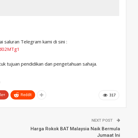
 saluran Telegram kami di sini :
Xd02MTg1
ntuk tujuan pendidikan dan pengetahuan sahaja.
le+
ReddIt
317
NEXT POST
Harga Rokok BAT Malaysia Naik Bermula
Jumaat Ini