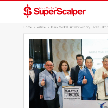
Home
Article
Klinik Merkel Sunway Velocity Pecah Reko