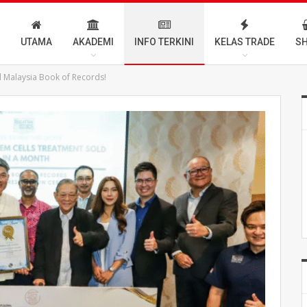
UTAMA
AKADEMI
INFO TERKINI
KELAS TRADE
S
d Malaysia Book of Records!