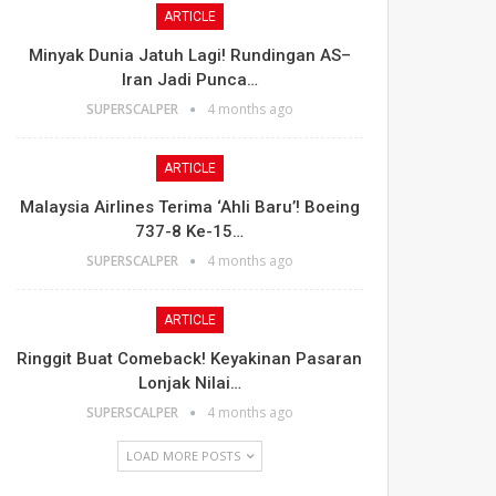
ARTICLE
Minyak Dunia Jatuh Lagi! Rundingan AS–
Iran Jadi Punca…
SUPERSCALPER
4 months ago
ARTICLE
Malaysia Airlines Terima ‘Ahli Baru’! Boeing
737-8 Ke-15…
SUPERSCALPER
4 months ago
ARTICLE
Ringgit Buat Comeback! Keyakinan Pasaran
Lonjak Nilai…
SUPERSCALPER
4 months ago
LOAD MORE POSTS