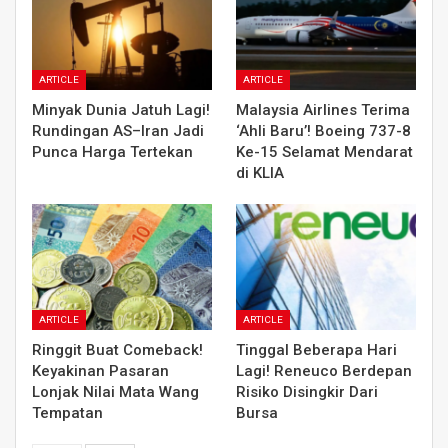
ARTICLE
ARTICLE
Minyak Dunia Jatuh Lagi!
Malaysia Airlines Terima
Rundingan AS–Iran Jadi
‘Ahli Baru’! Boeing 737-8
Punca Harga Tertekan
Ke-15 Selamat Mendarat
di KLIA
ARTICLE
ARTICLE
Ringgit Buat Comeback!
Tinggal Beberapa Hari
Keyakinan Pasaran
Lagi! Reneuco Berdepan
Lonjak Nilai Mata Wang
Risiko Disingkir Dari
Tempatan
Bursa