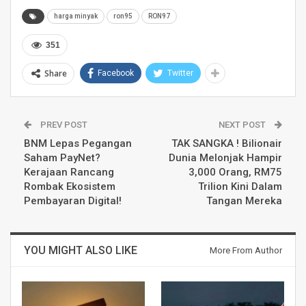
harga minyak
ron95
RON97
351
Share
Facebook
Twitter
PREV POST
NEXT POST
BNM Lepas Pegangan
TAK SANGKA ! Bilionair
Saham PayNet?
Dunia Melonjak Hampir
Kerajaan Rancang
3,000 Orang, RM75
Rombak Ekosistem
Trilion Kini Dalam
Pembayaran Digital!
Tangan Mereka
YOU MIGHT ALSO LIKE
More From Author