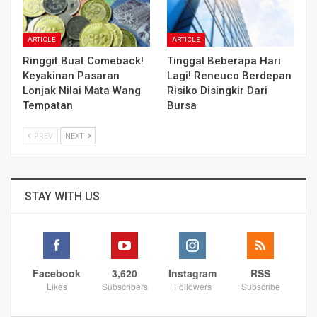
ARTICLE
ARTICLE
Ringgit Buat Comeback!
Tinggal Beberapa Hari
Keyakinan Pasaran
Lagi! Reneuco Berdepan
Lonjak Nilai Mata Wang
Risiko Disingkir Dari
Tempatan
Bursa
PREV
NEXT
STAY WITH US
Facebook
3,620
Instagram
RSS
Likes
Subscribers
Followers
Subscribe