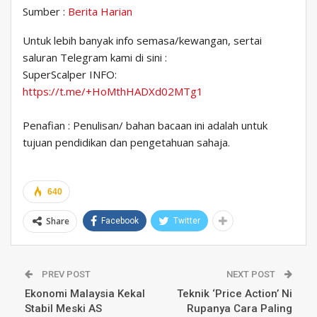
Sumber :
Berita Harian
Untuk lebih banyak info semasa/kewangan, sertai
saluran Telegram kami di sini :
SuperScalper INFO:
https://t.me/+HoMthHADXd02MTg1
Penafian : Penulisan/ bahan bacaan ini adalah untuk
tujuan pendidikan dan pengetahuan sahaja.
640
Share
Facebook
Twitter
PREV POST
NEXT POST
Ekonomi Malaysia Kekal
Teknik ‘Price Action’ Ni
Stabil Meski AS
Rupanya Cara Paling