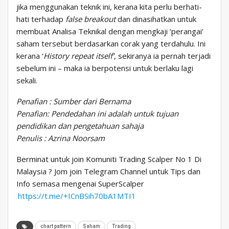
jika menggunakan teknik ini, kerana kita perlu berhati-
hati terhadap
false breakout
dan dinasihatkan untuk
membuat Analisa Teknikal dengan mengkaji ‘perangai’
saham tersebut berdasarkan corak yang terdahulu. Ini
kerana ‘
History repeat itself’
, sekiranya ia pernah terjadi
sebelum ini – maka ia berpotensi untuk berlaku lagi
sekali.
Penafian : Sumber dari Bernama
Penafian: Pendedahan ini adalah untuk tujuan
pendidikan dan pengetahuan sahaja
Penulis : Azrina Noorsam
Berminat untuk join Komuniti Trading Scalper No 1 Di
Malaysia ? Jom join Telegram Channel untuk Tips dan
Info semasa mengenai SuperScalper
https://t.me/+ICnBSih70bA1MTI1
chart pattern
Saham
Trading