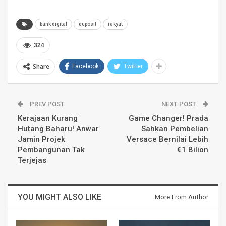
bank digital
deposit
rakyat
324
Share
Facebook
Twitter
PREV POST
NEXT POST
Kerajaan Kurang
Game Changer! Prada
Hutang Baharu! Anwar
Sahkan Pembelian
Jamin Projek
Versace Bernilai Lebih
Pembangunan Tak
€1 Bilion
Terjejas
YOU MIGHT ALSO LIKE
More From Author