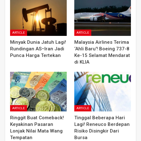
ARTICLE
ARTICLE
Minyak Dunia Jatuh Lagi!
Malaysia Airlines Terima
Rundingan AS–Iran Jadi
‘Ahli Baru’! Boeing 737-8
Punca Harga Tertekan
Ke-15 Selamat Mendarat
di KLIA
ARTICLE
ARTICLE
Ringgit Buat Comeback!
Tinggal Beberapa Hari
Keyakinan Pasaran
Lagi! Reneuco Berdepan
Lonjak Nilai Mata Wang
Risiko Disingkir Dari
Tempatan
Bursa