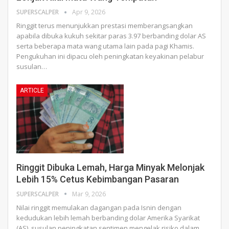
SUPERSCALPER
Apr 9, 2026
Ringgit terus menunjukkan prestasi memberangsangkan
apabila dibuka kukuh sekitar paras 3.97 berbanding dolar AS
serta beberapa mata wang utama lain pada pagi Khamis.
Pengukuhan ini dipacu oleh peningkatan keyakinan pelabur
susulan
…
ARTICLE
Ringgit Dibuka Lemah, Harga Minyak Melonjak
Lebih 15% Cetus Kebimbangan Pasaran
SUPERSCALPER
Mar 9, 2026
Nilai ringgit memulakan dagangan pada Isnin dengan
kedudukan lebih lemah berbanding dolar Amerika Syarikat
(AS), susulan peningkatan sentimen mengelak risiko dalam