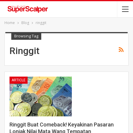
Home
Blog
ringgit
Browsing Tag
Ringgit
ARTICLE
Ringgit Buat Comeback! Keyakinan Pasaran
Lonjak Nilai Mata Wang Tempatan