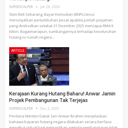
SUPERSCALPER
Jan 28, 2026
Skim Beli Sekarang, Bayar Kemudian (BNPL) terus
menunjukkan pertumbuhan pesat apabila jumlah pinjaman
yang direkodkan setakat 31 Disember 2025 mencapai RM4.9
bilion. Bagaimanapun, sumbangannya terhadap keseluruhan
hutang isi rumah negara
…
ARTICLE
Kerajaan Kurang Hutang Baharu! Anwar Jamin
Projek Pembangunan Tak Terjejas
SUPERSCALPER
Dec 2, 2025
Perdana Menteri Datuk Seri Anwar Ibrahim menjelaskan
bahawa bayaran hutang negara dilakukan secara berfasa
mengikut jadual bagi memastikan agenda pembangunan tidak