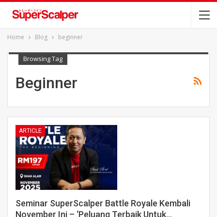
Home
Blog
beginner
Browsing Tag
Beginner
ARTICLE
Seminar SuperScalper Battle Royale Kembali
November Ini – ‘Peluang Terbaik Untuk…