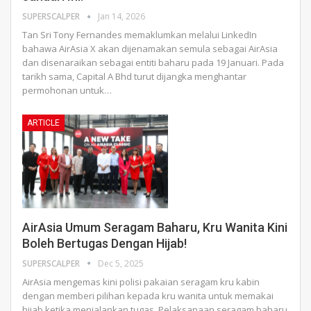
SUPERSCALPER
Jan 14, 2026
Tan Sri Tony Fernandes memaklumkan melalui LinkedIn
bahawa AirAsia X akan dijenamakan semula sebagai AirAsia
dan disenaraikan sebagai entiti baharu pada 19 Januari. Pada
tarikh sama, Capital A Bhd turut dijangka menghantar
permohonan untuk
…
ARTICLE
AirAsia Umum Seragam Baharu, Kru Wanita Kini
Boleh Bertugas Dengan Hijab!
SUPERSCALPER
Dec 5, 2025
AirAsia mengemas kini polisi pakaian seragam kru kabin
dengan memberi pilihan kepada kru wanita untuk memakai
hijab ketika menjalankan tugas.
Pelaksanaan seragam baharu