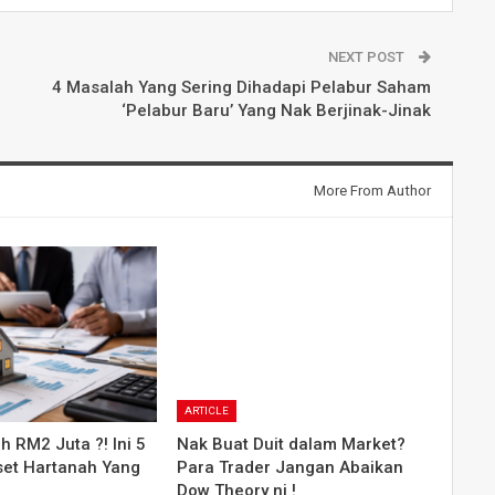
NEXT POST
4 Masalah Yang Sering Dihadapi Pelabur Saham
‘Pelabur Baru’ Yang Nak Berjinak-Jinak
More From Author
ARTICLE
h RM2 Juta ?! Ini 5
Nak Buat Duit dalam Market?
Aset Hartanah Yang
Para Trader Jangan Abaikan
Dow Theory ni !