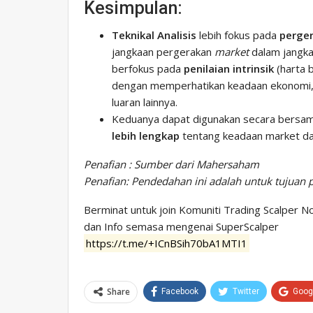
Kesimpulan:
Teknikal Analisis
lebih fokus pada
perge
jangkaan pergerakan
market
dalam jangk
berfokus pada
penilaian intrinsik
(harta 
dengan memperhatikan keadaan ekonomi, 
luaran lainnya.
Keduanya dapat digunakan secara bersam
lebih lengkap
tentang keadaan market da
Penafian : Sumber dari Mahersaham
Penafian: Pendedahan ini adalah untuk tujuan
Berminat untuk join Komuniti Trading Scalper No
dan Info semasa mengenai SuperScalper
https://t.me/+ICnBSih70bA1MTI1
Share
Facebook
Twitter
Goog