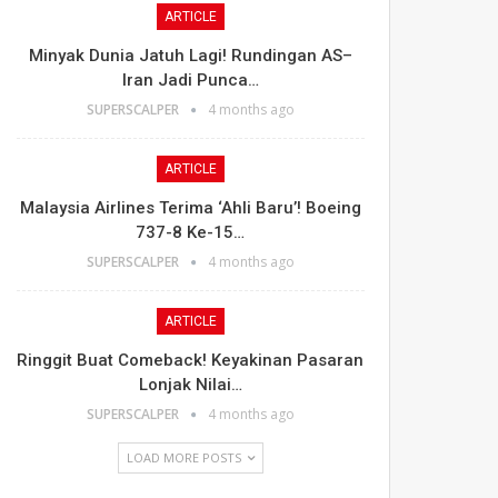
ARTICLE
Minyak Dunia Jatuh Lagi! Rundingan AS–
Iran Jadi Punca…
SUPERSCALPER
4 months ago
ARTICLE
Malaysia Airlines Terima ‘Ahli Baru’! Boeing
737-8 Ke-15…
SUPERSCALPER
4 months ago
ARTICLE
Ringgit Buat Comeback! Keyakinan Pasaran
Lonjak Nilai…
SUPERSCALPER
4 months ago
LOAD MORE POSTS