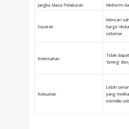
Jangka Masa Pelaburan
Midterm da
Mencari sah
Sasaran
harga ‘diska
sebenar
Tidak dapa
Kelemahan
‘timing’ de
Lebih sena
Kekuatan
yang meliha
memiliki se