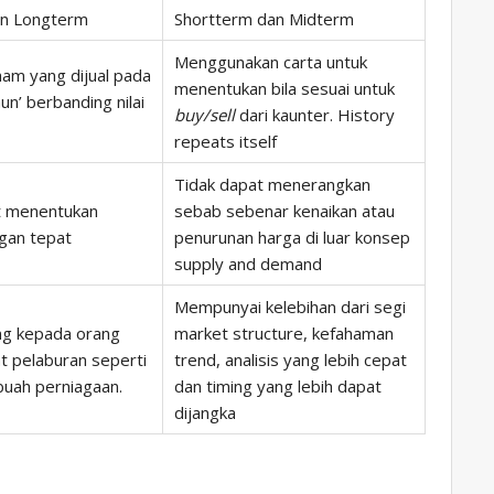
n Longterm
Shortterm dan Midterm
Menggunakan carta untuk
am yang dijual pada
menentukan bila sesuai untuk
un’ berbanding nilai
buy/sell
dari kaunter. History
repeats itself
Tidak dapat menerangkan
t menentukan
sebab sebenar kenaikan atau
ngan tepat
penurunan harga di luar konsep
supply and demand
Mempunyai kelebihan dari segi
ng kepada orang
market structure, kefahaman
t pelaburan seperti
trend, analisis yang lebih cepat
buah perniagaan.
dan timing yang lebih dapat
dijangka