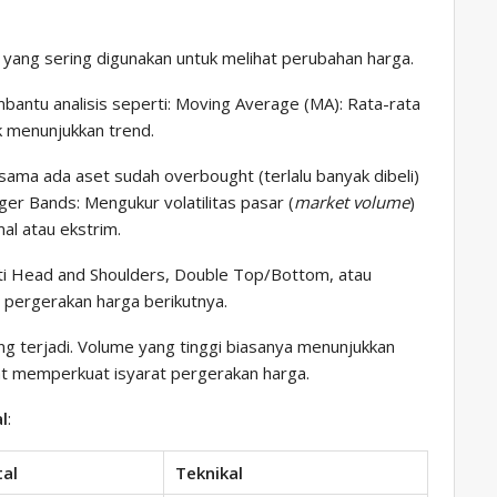
k yang sering digunakan untuk melihat perubahan harga.
antu analisis seperti: Moving Average (MA): Rata-rata
 menunjukkan trend.
ama ada aset sudah overbought (terlalu banyak dibeli)
inger Bands: Mengukur volatilitas pasar (
market volume
)
al atau ekstrim.
i Head and Shoulders, Double Top/Bottom, atau
n pergerakan harga berikutnya.
g terjadi. Volume yang tinggi biasanya menunjukkan
at memperkuat isyarat pergerakan harga.
l
:
al
Teknikal