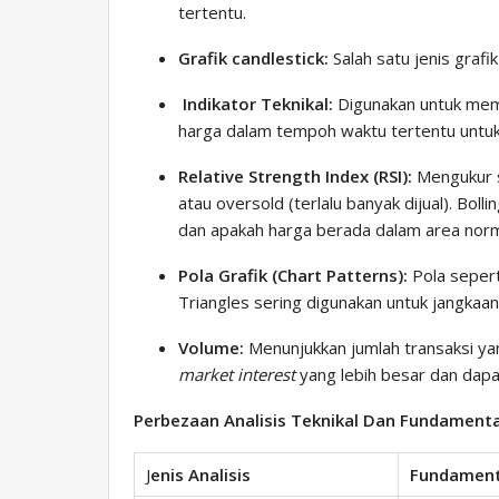
tertentu.
Grafik candlestick:
Salah satu jenis grafi
Indikator Teknikal:
Digunakan untuk memb
harga dalam tempoh waktu tertentu untuk
Relative Strength Index (RSI):
Mengukur s
atau oversold (terlalu banyak dijual). Boll
dan apakah harga berada dalam area norm
Pola Grafik (Chart Patterns):
Pola sepert
Triangles sering digunakan untuk jangkaa
Volume:
Menunjukkan jumlah transaksi yan
market interest
yang lebih besar dan dap
Perbezaan Analisis Teknikal Dan Fundamenta
J
enis Analisis
Fundament