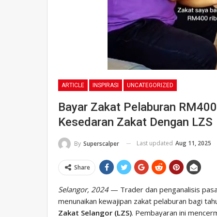
ARTICLE
INSPIRASI
UNCATEGORIZED
Bayar Zakat Pelaburan RM400
Kesedaran Zakat Dengan LZS
Last updated
Aug 11, 2025
By
Superscalper
Share
Selangor, 2024
— Trader dan penganalisis pasa
menunaikan kewajipan zakat pelaburan bagi ta
Zakat Selangor (LZS)
. Pembayaran ini mencer