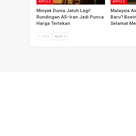
ARTICLE
ARTICLE
Minyak Dunia Jatuh Lagi!
Malaysia Air
Rundingan AS–Iran Jadi Punca
Baru’! Boei
Harga Tertekan
Selamat Me
PREV
NEXT