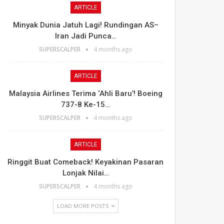
ARTICLE
Minyak Dunia Jatuh Lagi! Rundingan AS–
Iran Jadi Punca…
SUPERSCALPER
4 months ago
ARTICLE
Malaysia Airlines Terima ‘Ahli Baru’! Boeing
737-8 Ke-15…
SUPERSCALPER
4 months ago
ARTICLE
Ringgit Buat Comeback! Keyakinan Pasaran
Lonjak Nilai…
SUPERSCALPER
4 months ago
LOAD MORE POSTS