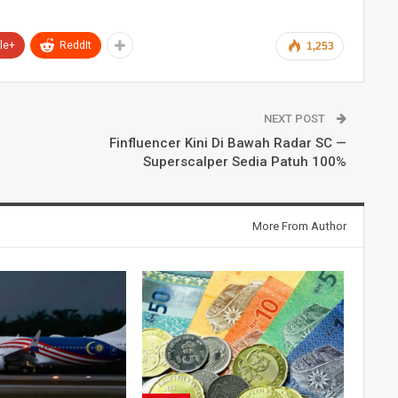
le+
ReddIt
1,253
NEXT POST
Finfluencer Kini Di Bawah Radar SC —
Superscalper Sedia Patuh 100%
More From Author