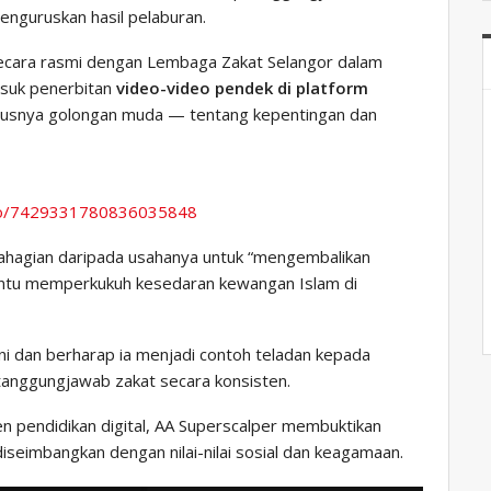
nguruskan hasil pelaburan.
 secara rasmi dengan Lembaga Zakat Selangor dalam
asuk penerbitan
video-video pendek di platform
susnya golongan muda — tentang kepentingan dan
deo/7429331780836035848
sebahagian daripada usahanya untuk “mengembalikan
ntu memperkukuh kesedaran kewangan Islam di
ni dan berharap ia menjadi contoh teladan kepada
tanggungjawab zakat secara konsisten.
pendidikan digital, AA Superscalper membuktikan
seimbangkan dengan nilai-nilai sosial dan keagamaan.