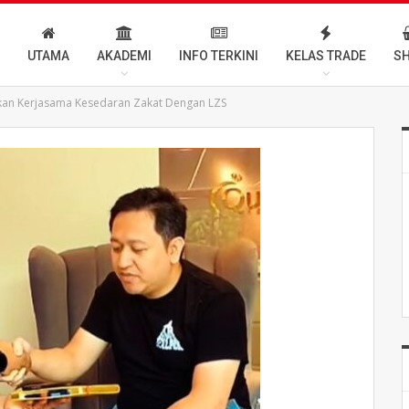
UTAMA
AKADEMI
INFO TERKINI
KELAS TRADE
S
nkan Kerjasama Kesedaran Zakat Dengan LZS